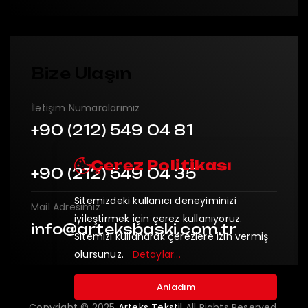
Bize Ulaşın
İletişim Numaralarımız
+90 (212) 549 04 81
Çerez Politikası
+90 (212) 549 04 35
Sitemizdeki kullanıcı deneyiminizi
Mail Adresimiz
iyileştirmek için çerez kullanıyoruz.
info@arteksbaski.com.tr
Sitemizi kullanarak çerezlere izin vermiş
olursunuz.
Detaylar...
Anladım
Copyright © 2025
Arteks Tekstil
All Rights Reserved.