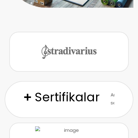
Sertifikalar
+
Arteks’in
sektördeki
liderliğini
ve
güvenilirliğin
kanıtlayan