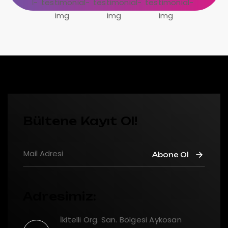
Bültene Kayıt Ol!
Abone Ol
Adresimiz:
İkitelli Org. San. Bölgesi Aykosan