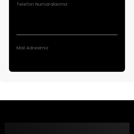
Telefon Numaralarımız
+90 (212) 549 04 81
+90 (212) 549 04 35
Mail Adresimiz
info@arteksbaski.com.tr