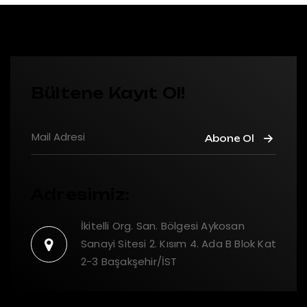
Bültene Kayıt Ol!
Abone Ol
Adresimiz:
İkitelli Org. San. Bölgesi Aykosan
Sanayi Sitesi 2. Kısım 4. Ada B Blok Kat
2-3 Başakşehir/İST