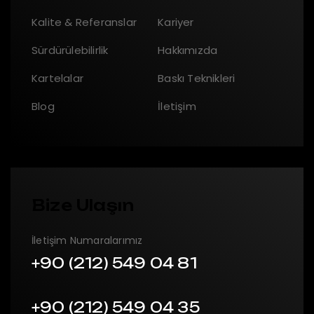
Kalite & Referanslar
Kariyer
Sürdürülebilirlik
Hakkımızda
Kartelalar
Baskı Teknikleri
Blog
İletişim
Bize Ulaşın
İletişim Numaralarımız
+90 (212) 549 04 81
+90 (212) 549 04 35