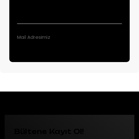
+90 (212) 549 04 35
Mail Adresimiz
info@arteksbaski.com.tr
Bültene Kayıt Ol!