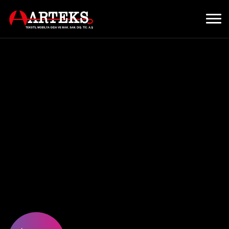
IŞTE
KALITE,
BASKIDA
GÜVEN!