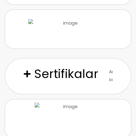
Sertifikalar
+
Arteks’in
sektördeki
liderliğini
ve
güvenilirliğin
kanıtlayan
sertifikalar.